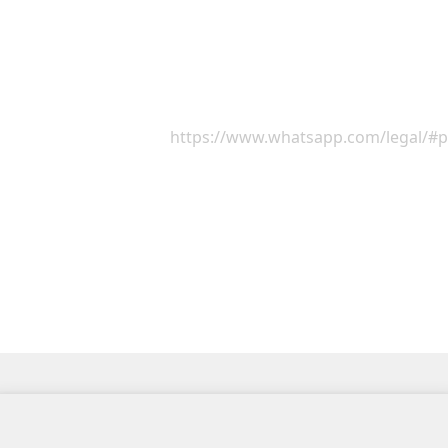
erklären Sie sich damit einverstanden, das Ihre Daten (
rden.
t, sowohl intern mit den Facebook-Unternehmen als auch ex
en SIE weltweit kommunizieren.
r Datenschutzrichtlinie
https://www.whatsapp.com/legal/#pr
tländer übertragen oder übermittelt bzw.
hones speichern, bitte wir Sie bei der Kommunikation imm