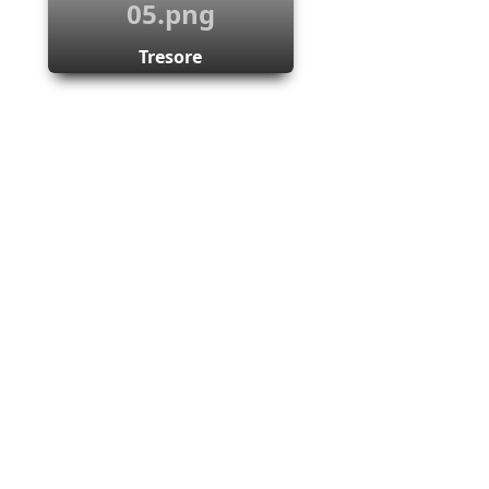
Tresore
 zusammengestellt und geprüft. Für die
eider Sicherheitstechnik GmbH noch Dritte
ten. Wir behalten uns vor, jederzeit Daten
obe Fahrlässigkeit und Vorsatz.
inkung oder Herstellung einer sonstigen