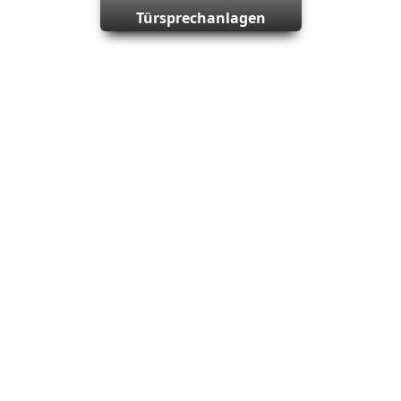
Türsprechanlagen
er Homepage dienen der Information und wurden sorgfältig
gkeit der Informationen und Angaben können weder die Schn
Inhalte sind ohne Gewähr. Irrtum und Änderungen vorbehal
n oder zu löschen. Der Haftungsausschluss gilt nicht für gr
rnimmt keinerlei Haftung oder Verantwortung für die Verl
ten.