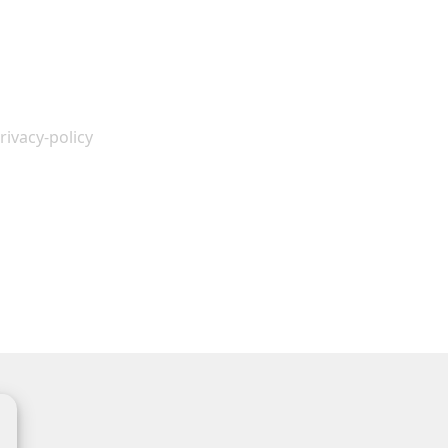
insbesondere Telefonnummer und Name) an
tern mit Unternehmen, Dienstleistern und
ivacy-policy
beschriebenen Zwecke
er Ihren Namen anzugeben.